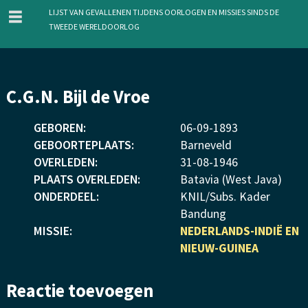
menu
Lijst van gevallenen tijdens oorlogen en missies sinds de
Tweede Wereldoorlog
Overslaan
C.G.N. Bijl de Vroe
en
naar
GEBOREN:
06
-
09
-
1893
de
GEBOORTEPLAATS:
Barneveld
inhoud
OVERLEDEN:
31
-
08
-
1946
gaan
PLAATS OVERLEDEN:
Batavia (West Java)
ONDERDEEL:
KNIL/Subs. Kader
Bandung
MISSIE:
NEDERLANDS-INDIË EN
NIEUW-GUINEA
Reactie toevoegen