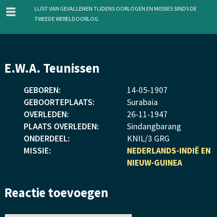
menu
Lijst van gevallenen tijdens oorlogen en missies sinds de
Tweede Wereldoorlog
Overslaan
E.W.A. Teunissen
en
naar
GEBOREN:
14
-
05
-
1907
de
GEBOORTEPLAATS:
Surabaia
inhoud
OVERLEDEN:
26
-
11
-
1947
gaan
PLAATS OVERLEDEN:
Sindangbarang
ONDERDEEL:
KNIL/3 GRG
MISSIE:
NEDERLANDS-INDIË EN
NIEUW-GUINEA
Reactie toevoegen