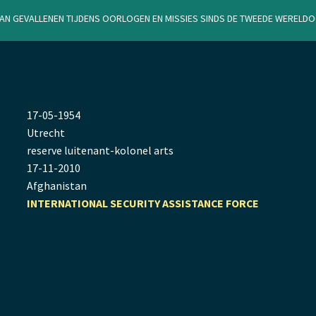
van gevallenen tijdens oorlogen en missies sinds de Tweede Werel
17
-
05
-
1954
Utrecht
reserve luitenant-kolonel arts
17
-
11
-
2010
Afghanistan
INTERNATIONAL SECURITY ASSISTANCE FORCE