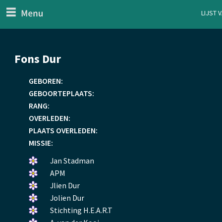
menu
Lijst 
ten Generaal
Overslaan
Fons Dur
en
naar
GEBOREN:
de
GEBOORTEPLAATS:
inhoud
RANG:
gaan
OVERLEDEN:
PLAATS OVERLEDEN:
MISSIE:
Een
Jan Stadman
bloemetje
Een
APM
gelegd.
bloemetje
Een
Jlien Dur
gelegd.
bloemetje
Een
Jolien Dur
gelegd.
bloemetje
Een
Stichting H.E.A.R.T