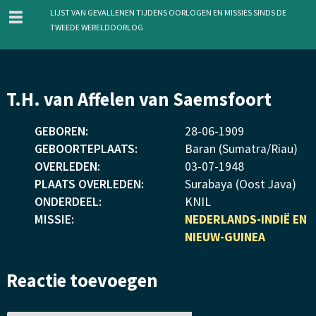
menu
Lijst van gevallenen tijdens oorlogen en missies sinds de
Tweede Wereldoorlog
Overslaan
T.H. van Affelen van Saemsfoort
en
naar
GEBOREN:
28
-
06
-
1909
de
GEBOORTEPLAATS:
Baran (Sumatra/Riau)
inhoud
OVERLEDEN:
03
-
07
-
1948
gaan
PLAATS OVERLEDEN:
Surabaya (Oost Java)
ONDERDEEL:
KNIL
MISSIE:
NEDERLANDS-INDIË EN
NIEUW-GUINEA
Reactie toevoegen