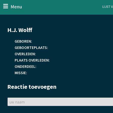
menu
Lijst 
ten Generaal
Overslaan
H.J. Wolff
en
naar
GEBOREN:
de
GEBOORTEPLAATS:
inhoud
OVERLEDEN:
gaan
PLAATS OVERLEDEN:
ONDERDEEL:
MISSIE:
Reactie toevoegen