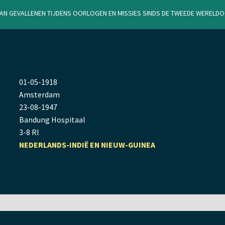
van gevallenen tijdens oorlogen en missies sinds de Tweede Werel
01
-
05
-
1918
Amsterdam
23
-
08
-
1947
Bandung Hospitaal
3-8 RI
NEDERLANDS-INDIË EN NIEUW-GUINEA