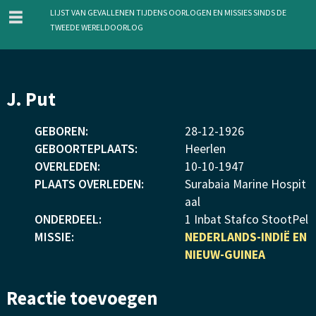
menu
Lijst van gevallenen tijdens oorlogen en missies sinds de
Tweede Wereldoorlog
Overslaan
J. Put
en
naar
GEBOREN:
28
-
12
-
1926
de
GEBOORTEPLAATS:
Heerlen
inhoud
OVERLEDEN:
10
-
10
-
1947
gaan
PLAATS OVERLEDEN:
Surabaia Marine Hospit
aal
ONDERDEEL:
1 Inbat Stafco StootPel
MISSIE:
NEDERLANDS-INDIË EN
NIEUW-GUINEA
Reactie toevoegen