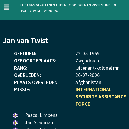
menu
Lijst van gevallenen tijdens oorlogen en missies sinds de
Tweede Wereldoorlog
Overslaan
Jan van Twist
en
naar
GEBOREN:
22
-
05
-
1959
de
GEBOORTEPLAATS:
Zwijndrecht
inhoud
RANG:
luitenant-kolonel mr.
gaan
OVERLEDEN:
26
-
07
-
2006
PLAATS OVERLEDEN:
Afghanistan
MISSIE:
INTERNATIONAL
SECURITY ASSISTANCE
FORCE
Een
Pascal Limpens
bloemetje
Een
Jan Stadman