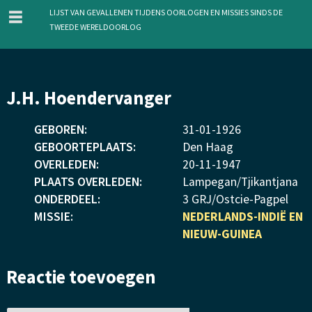
menu
Lijst van gevallenen tijdens oorlogen en missies sinds de
Tweede Wereldoorlog
Overslaan
J.H. Hoendervanger
en
naar
GEBOREN:
31
-
01
-
1926
de
GEBOORTEPLAATS:
Den Haag
inhoud
OVERLEDEN:
20
-
11
-
1947
gaan
PLAATS OVERLEDEN:
Lampegan/Tjikantjana
ONDERDEEL:
3 GRJ/Ostcie-Pagpel
MISSIE:
NEDERLANDS-INDIË EN
NIEUW-GUINEA
Reactie toevoegen