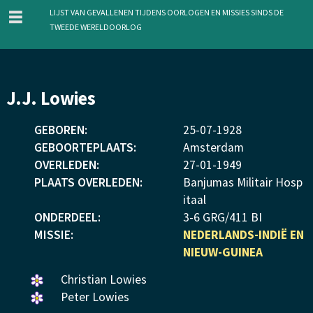
menu
Lijst van gevallenen tijdens oorlogen en missies sinds de
Tweede Wereldoorlog
Overslaan
J.J. Lowies
en
naar
GEBOREN:
25
-
07
-
1928
de
GEBOORTEPLAATS:
Amsterdam
inhoud
OVERLEDEN:
27
-
01
-
1949
gaan
PLAATS OVERLEDEN:
Banjumas Militair Hosp
itaal
ONDERDEEL:
3-6 GRG/411 BI
MISSIE:
NEDERLANDS-INDIË EN
NIEUW-GUINEA
Een
Christian Lowies
bloemetje
Een
Peter Lowies