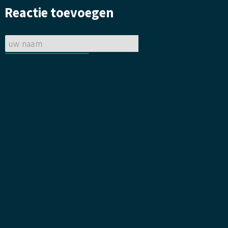
gelegd.
bloemetje
Reactie toevoegen
gelegd.