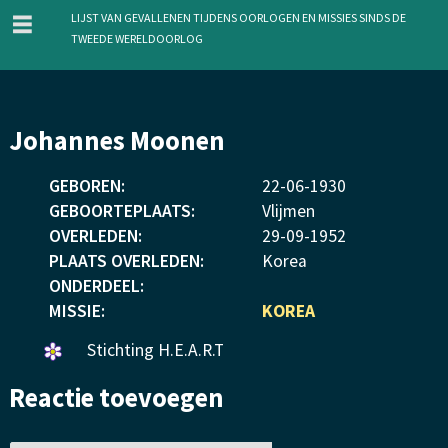
menu
Lijst van gevallenen tijdens oorlogen en missies sinds de
Tweede Wereldoorlog
Overslaan
Johannes Moonen
en
naar
GEBOREN:
22
-
06
-
1930
de
GEBOORTEPLAATS:
Vlijmen
inhoud
OVERLEDEN:
29
-
09
-
1952
gaan
PLAATS OVERLEDEN:
Korea
ONDERDEEL:
MISSIE:
KOREA
Een
Stichting H.E.A.R.T
bloemetje
Reactie toevoegen
gelegd.