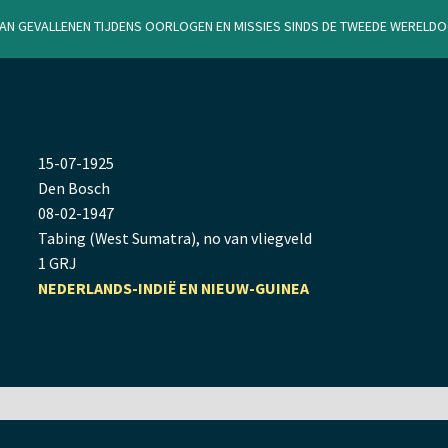
van gevallenen tijdens oorlogen en missies sinds de Tweede Werel
15
-
07
-
1925
Den Bosch
08
-
02
-
1947
Tabing (West Sumatra), no van vliegveld
1 GRJ
NEDERLANDS-INDIË EN NIEUW-GUINEA