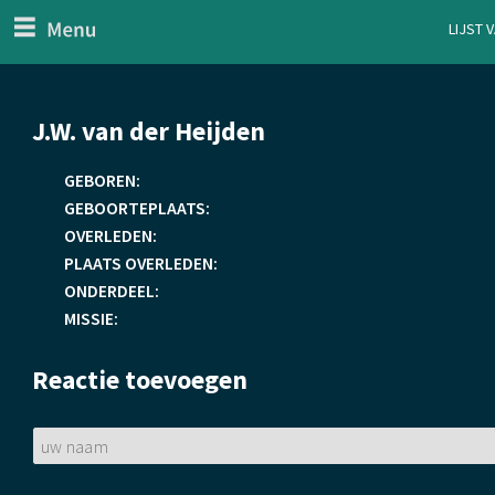
menu
Lijst 
ten Generaal
Overslaan
J.W. van der Heijden
en
naar
GEBOREN:
de
GEBOORTEPLAATS:
inhoud
OVERLEDEN:
gaan
PLAATS OVERLEDEN:
ONDERDEEL:
MISSIE:
Reactie toevoegen