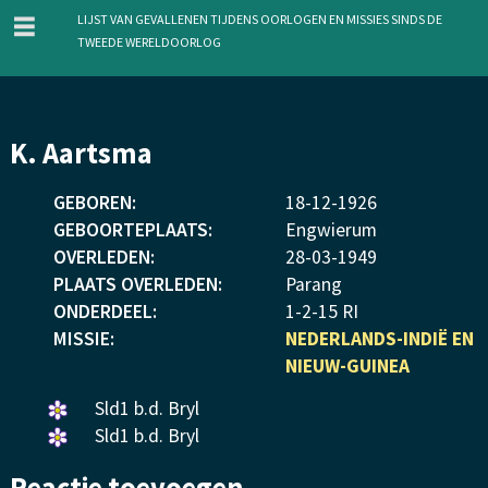
menu
Lijst van gevallenen tijdens oorlogen en missies sinds de
Tweede Wereldoorlog
Overslaan
K. Aartsma
en
naar
GEBOREN:
18
-
12
-
1926
de
GEBOORTEPLAATS:
Engwierum
inhoud
OVERLEDEN:
28
-
03
-
1949
gaan
PLAATS OVERLEDEN:
Parang
ONDERDEEL:
1-2-15 RI
MISSIE:
NEDERLANDS-INDIË EN
NIEUW-GUINEA
Een
Sld1 b.d. Bryl
bloemetje
Een
Sld1 b.d. Bryl
gelegd.
bloemetje
Reactie toevoegen