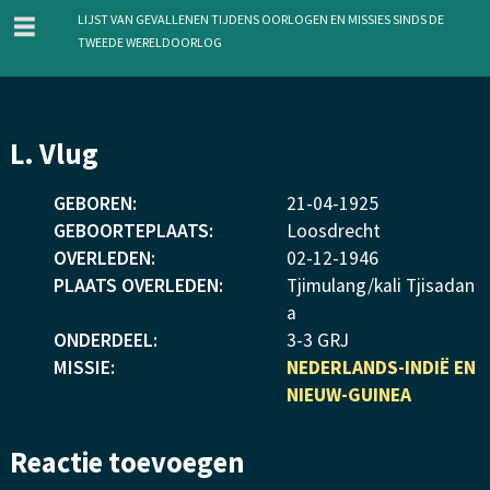
menu
Lijst van gevallenen tijdens oorlogen en missies sinds de
Tweede Wereldoorlog
Overslaan
L. Vlug
en
naar
GEBOREN:
21
-
04
-
1925
de
GEBOORTEPLAATS:
Loosdrecht
inhoud
OVERLEDEN:
02
-
12
-
1946
gaan
PLAATS OVERLEDEN:
Tjimulang/kali Tjisadan
a
ONDERDEEL:
3-3 GRJ
MISSIE:
NEDERLANDS-INDIË EN
NIEUW-GUINEA
Reactie toevoegen