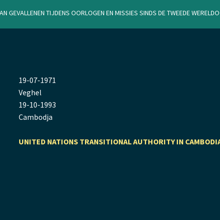
van gevallenen tijdens oorlogen en missies sinds de Tweede Werel
19
-
07
-
1971
Veghel
19
-
10
-
1993
Cambodja
UNITED NATIONS TRANSITIONAL AUTHORITY IN CAMBODI