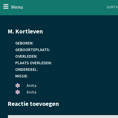
menu
Lijst 
ten Generaal
Overslaan
M. Kortleven
en
naar
GEBOREN:
de
GEBOORTEPLAATS:
inhoud
OVERLEDEN:
gaan
PLAATS OVERLEDEN:
ONDERDEEL:
MISSIE:
Een
Anita
bloemetje
Een
Anita
gelegd.
bloemetje
Reactie toevoegen
gelegd.