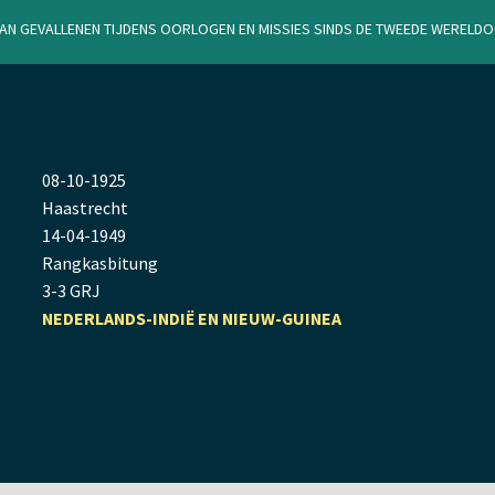
van gevallenen tijdens oorlogen en missies sinds de Tweede Werel
08
-
10
-
1925
Haastrecht
14
-
04
-
1949
Rangkasbitung
3-3 GRJ
NEDERLANDS-INDIË EN NIEUW-GUINEA