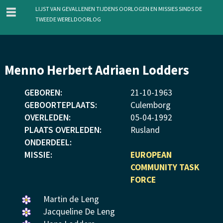
menu
Lijst van gevallenen tijdens oorlogen en missies sinds de
Tweede Wereldoorlog
Overslaan
Menno Herbert Adriaen Lodders
en
naar
GEBOREN:
21
-
10
-
1963
de
GEBOORTEPLAATS:
Culemborg
inhoud
OVERLEDEN:
05
-
04
-
1992
gaan
PLAATS OVERLEDEN:
Rusland
ONDERDEEL:
MISSIE:
EUROPEAN
COMMUNITY TASK
FORCE
Een
Martin de Leng
bloemetje
Een
Jacqueline De Leng