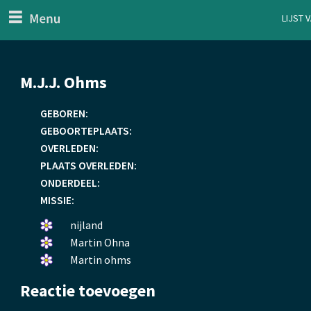
menu
Lijst 
ten Generaal
Overslaan
M.J.J. Ohms
en
naar
GEBOREN:
de
GEBOORTEPLAATS:
inhoud
OVERLEDEN:
gaan
PLAATS OVERLEDEN:
ONDERDEEL:
MISSIE:
Een
nijland
bloemetje
Een
Martin Ohna
gelegd.
bloemetje
Een
Martin ohms
gelegd.
bloemetje
Reactie toevoegen
gelegd.