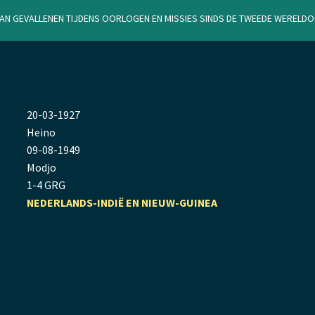
van gevallenen tijdens oorlogen en missies sinds de Tweede Werel
20
-
03
-
1927
Heino
09
-
08
-
1949
Modjo
1-4 GRG
NEDERLANDS-INDIË EN NIEUW-GUINEA