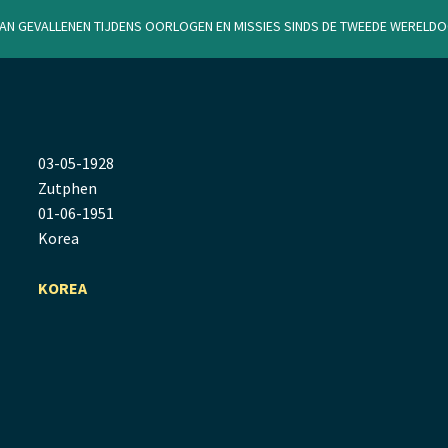
van gevallenen tijdens oorlogen en missies sinds de Tweede Werel
03
-
05
-
1928
Zutphen
01
-
06
-
1951
Korea
KOREA