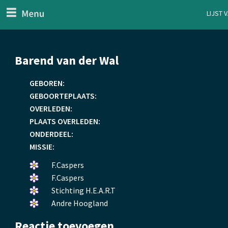
menu
Lijst 
ten Generaal
Overslaan
Barend van der Wal
en
naar
GEBOREN:
de
GEBOORTEPLAATS:
inhoud
OVERLEDEN:
gaan
PLAATS OVERLEDEN:
ONDERDEEL:
MISSIE:
Een
F.Caspers
bloemetje
Een
F.Caspers
gelegd.
bloemetje
Een
Stichting H.E.A.R.T
gelegd.
bloemetje
Een
Andre Hoogland
gelegd.
bloemetje
Reactie toevoegen