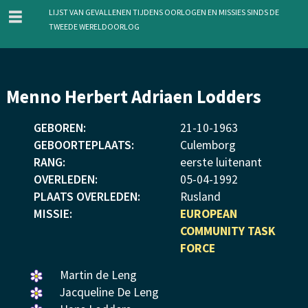
menu
Lijst van gevallenen tijdens oorlogen en missies sinds de
Tweede Wereldoorlog
Overslaan
Menno Herbert Adriaen Lodders
en
naar
GEBOREN:
21
-
10
-
1963
de
GEBOORTEPLAATS:
Culemborg
inhoud
RANG:
eerste luitenant
gaan
OVERLEDEN:
05
-
04
-
1992
PLAATS OVERLEDEN:
Rusland
MISSIE:
EUROPEAN
COMMUNITY TASK
FORCE
Een
Martin de Leng
bloemetje
Een
Jacqueline De Leng