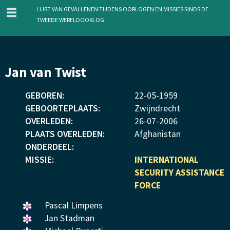
menu
Lijst van gevallenen tijdens oorlogen en missies sinds de
Tweede Wereldoorlog
Overslaan
Jan van Twist
en
naar
GEBOREN:
22
-
05
-
1959
de
GEBOORTEPLAATS:
Zwijndrecht
inhoud
OVERLEDEN:
26
-
07
-
2006
gaan
PLAATS OVERLEDEN:
Afghanistan
ONDERDEEL:
MISSIE:
INTERNATIONAL
SECURITY ASSISTANCE
FORCE
Een
Pascal Limpens
bloemetje
Een
Jan Stadman