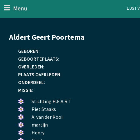
menu
Lijst 
ten Generaal
Overslaan
Aldert Geert Poortema
en
naar
GEBOREN:
de
GEBOORTEPLAATS:
inhoud
OVERLEDEN:
gaan
PLAATS OVERLEDEN:
ONDERDEEL:
MISSIE:
Een
Stichting H.E.A.R.T
bloemetje
Een
Piet Staaks
gelegd.
bloemetje
Een
A. van der Kooi
gelegd.
bloemetje
Een
martijn
gelegd.
bloemetje
Een
Henry