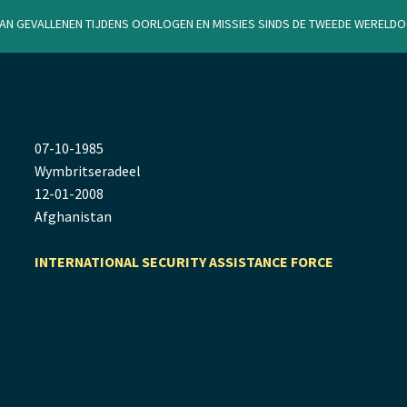
van gevallenen tijdens oorlogen en missies sinds de Tweede Werel
07
-
10
-
1985
Wymbritseradeel
12
-
01
-
2008
Afghanistan
INTERNATIONAL SECURITY ASSISTANCE FORCE