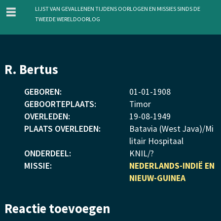
menu
Lijst van gevallenen tijdens oorlogen en missies sinds de
Tweede Wereldoorlog
Overslaan
R. Bertus
en
naar
GEBOREN:
01
-
01
-
1908
de
GEBOORTEPLAATS:
Timor
inhoud
OVERLEDEN:
19
-
08
-
1949
gaan
PLAATS OVERLEDEN:
Batavia (West Java)/Mi
litair Hospitaal
ONDERDEEL:
KNIL/?
MISSIE:
NEDERLANDS-INDIË EN
NIEUW-GUINEA
Reactie toevoegen