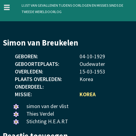
menu
Lijst van gevallenen tijdens oorlogen en missies sinds de
Tweede Wereldoorlog
Overslaan
Simon van Breukelen
en
naar
GEBOREN:
04
-
10
-
1929
de
GEBOORTEPLAATS:
Oudewater
inhoud
OVERLEDEN:
15
-
03
-
1953
gaan
PLAATS OVERLEDEN:
Korea
ONDERDEEL:
MISSIE:
KOREA
Een
simon van der vlist
bloemetje
Een
Thies Verdel
gelegd.
bloemetje
Een
Stichting H.E.A.R.T
gelegd.
bloemetje
Reactie toevoegen