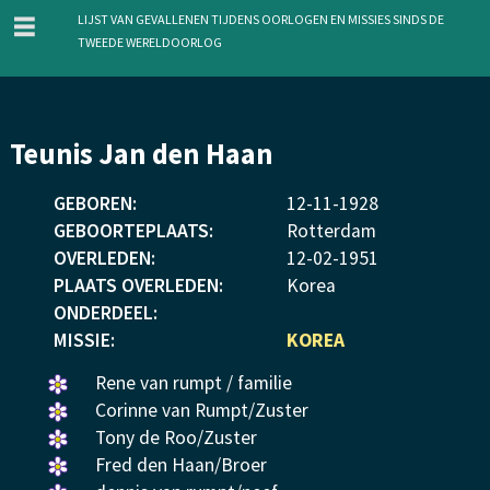
menu
Lijst van gevallenen tijdens oorlogen en missies sinds de
Tweede Wereldoorlog
Overslaan
Teunis Jan den Haan
en
naar
GEBOREN:
12
-
11
-
1928
de
GEBOORTEPLAATS:
Rotterdam
inhoud
OVERLEDEN:
12
-
02
-
1951
gaan
PLAATS OVERLEDEN:
Korea
ONDERDEEL:
MISSIE:
KOREA
Een
Rene van rumpt / familie
bloemetje
Een
Corinne van Rumpt/Zuster
gelegd.
bloemetje
Een
Tony de Roo/Zuster
gelegd.
bloemetje
Een
Fred den Haan/Broer