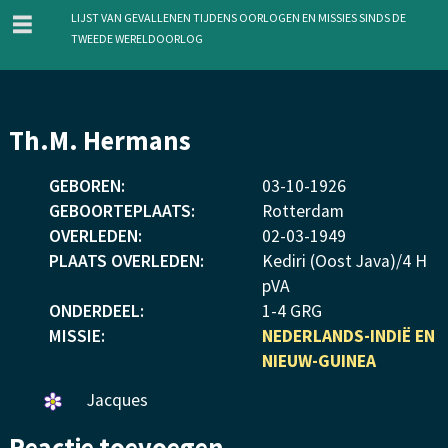
menu
Lijst van gevallenen tijdens oorlogen en missies sinds de
Tweede Wereldoorlog
Overslaan
Th.M. Hermans
en
naar
GEBOREN:
03
-
10
-
1926
de
GEBOORTEPLAATS:
Rotterdam
inhoud
OVERLEDEN:
02
-
03
-
1949
gaan
PLAATS OVERLEDEN:
Kediri (Oost Java)/4 H
pVA
ONDERDEEL:
1-4 GRG
MISSIE:
NEDERLANDS-INDIË EN
NIEUW-GUINEA
Een
Jacques
bloemetje
Reactie toevoegen