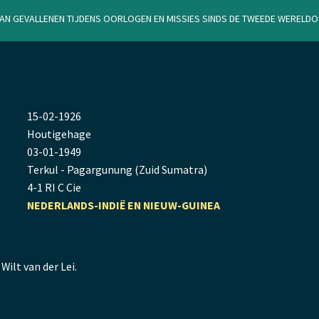
van gevallenen tijdens oorlogen en missies sinds de Tweede Werel
15
-
02
-
1926
Houtigehage
03
-
01
-
1949
Terkul - Pagargunung (Zuid Sumatra)
4-1 RI C Cie
NEDERLANDS-INDIË EN NIEUW-GUINEA
ilt van der Lei.