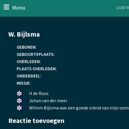
menu
Lijst 
ten Generaal
Overslaan
W. Bijlsma
en
naar
GEBOREN:
de
GEBOORTEPLAATS:
inhoud
OVERLEDEN:
gaan
PLAATS OVERLEDEN:
ONDERDEEL:
MISSIE:
Een
H de Roos
bloemetje
Een
Johan van der meer
gelegd.
bloemetje
Een
Willem Bijlsma was een goede vriend van mijn oom W
gelegd.
bloemetje
Reactie toevoegen
gelegd.