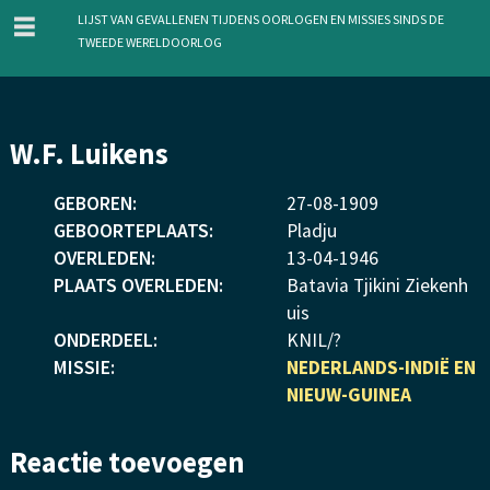
menu
Lijst van gevallenen tijdens oorlogen en missies sinds de
Tweede Wereldoorlog
Overslaan
W.F. Luikens
en
naar
GEBOREN:
27
-
08
-
1909
de
GEBOORTEPLAATS:
Pladju
inhoud
OVERLEDEN:
13
-
04
-
1946
gaan
PLAATS OVERLEDEN:
Batavia Tjikini Ziekenh
uis
ONDERDEEL:
KNIL/?
MISSIE:
NEDERLANDS-INDIË EN
NIEUW-GUINEA
Reactie toevoegen